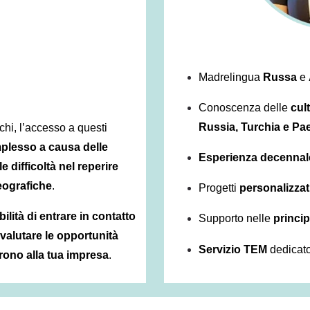
Madrelingua
Russa
e
Conoscenza delle
cul
Russia, Turchia e Pa
chi, l’accesso a questi
plesso a causa delle
Esperienza decennale
e difficoltà nel reperire
geografiche
.
Progetti
personalizzat
bilità di entrare in contatto
Supporto nelle
principa
valutare le opportunità
Servizio TEM
dedicato
rono alla tua impresa
.