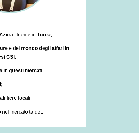
Azera
, fluente in
Turco
;
ture
e del
mondo degli affari in
esi CSI
;
 in questi mercati
;
i
;
li fiere locali
;
 nel mercato target.