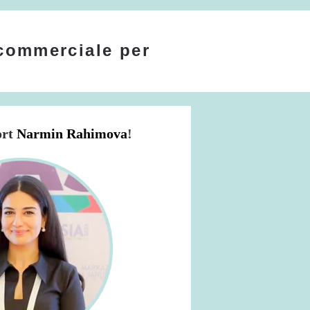
commerciale per
ort
Narmin Rahimova
!