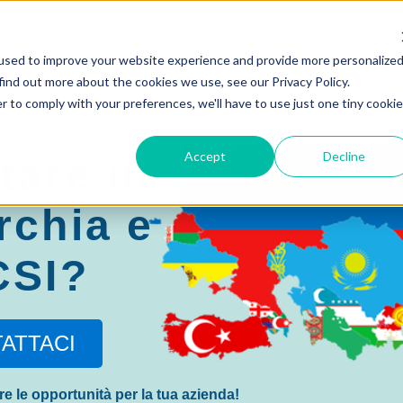
used to improve your website experience and provide more personalize
find out more about the cookies we use, see our Privacy Policy.
r to comply with your preferences, we'll have to use just one tiny cookie
Accept
Decline
tare in
rchia e
CSI?
ATTACI
e le opportunità per la tua azienda!